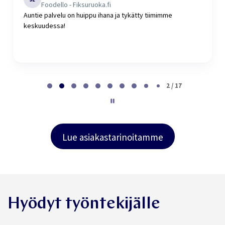
JL
Foodello - Fiksuruoka.fi
Auntie palvelu on huippu ihana ja tykätty tiimimme
keskuudessa!
P
a
2 / 17
g
e
2
o
f
Lue asiakastarinoitamme
1
7
Hyödyt työntekijälle