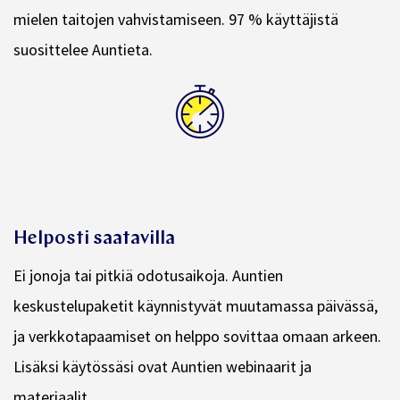
Auntie tarjoaa tukea ja käytännön työkaluja
hyvinvoinnin sekä työssä ja elämässä tarvittavien
mielen taitojen vahvistamiseen. 97 % käyttäjistä
suosittelee Auntieta.
Helposti saatavilla
Ei jonoja tai pitkiä odotusaikoja. Auntien
keskustelupaketit käynnistyvät muutamassa päivässä,
ja verkkotapaamiset on helppo sovittaa omaan arkeen.