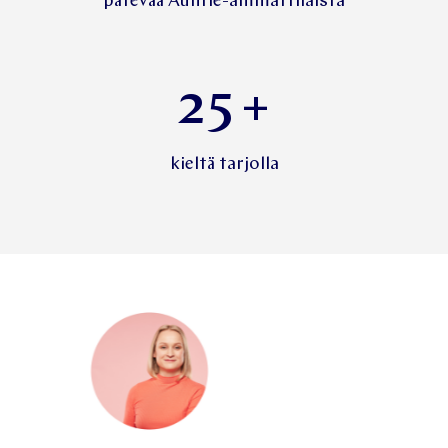
pätevää Auntie-ammattilaista
25
+
kieltä tarjolla