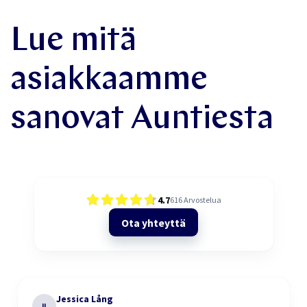
Lue mitä
asiakkaamme
sanovat Auntiesta
4.7
616
Arvostelua
Ota yhteyttä
Jessica Lång