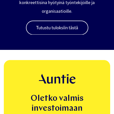
työelämäkyvykkyyksien vahvistaminen näkyvät
konkreettisina hyötyinä työntekijöille ja
organisaatioille.
Oletko valmis