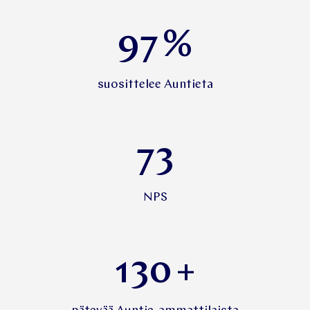
97
%
suosittelee Auntieta
73
NPS
130
+