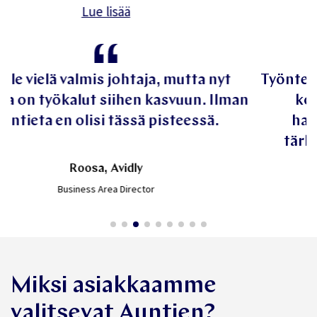
Lue lisää
nyt
Työntekijät, jotka ovat käyttäneet Aunt
Ilman
kokevat, että oma arki paranee ja
.
haasteisiin saa tukea. Se on meille
tärkeintä ja se kertoo myös palvelu
vaikuttavuudesta.
Milla Nikula
Head of Wellbeing, Finnair