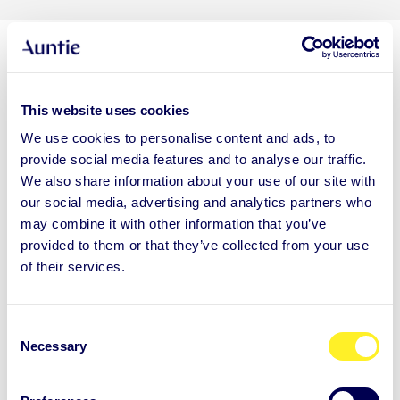
Auntie-keskustelupaketit
This website uses cookies
Auntien keskustelupaketit sisältävät viisi 45 minuutin
We use cookies to personalise content and ads, to
provide social media features and to analyse our traffic.
videotapaamista Auntie-ammattilaisen kanssa.
We also share information about your use of our site with
Räätälöimme paketin juuri sinun tilanteeseesi ja
our social media, advertising and analytics partners who
may combine it with other information that you’ve
tavoitteisiin sopivaksi.
provided to them or that they’ve collected from your use
of their services.
C
Necessary
Mielen voimaa työhön ja elämään
o
n
s