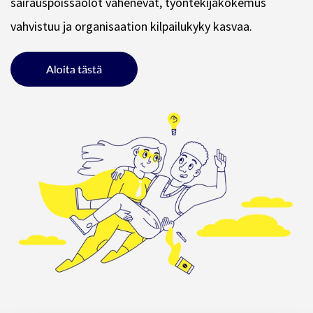
sairauspoissaolot vähenevät, työntekijäkokemus
vahvistuu ja organisaation kilpailukyky kasvaa.