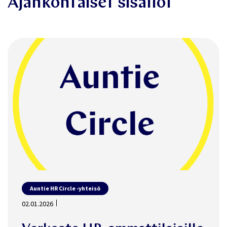
Ajankohtaiset sisällöt
Auntie HR Circle -yhteisö