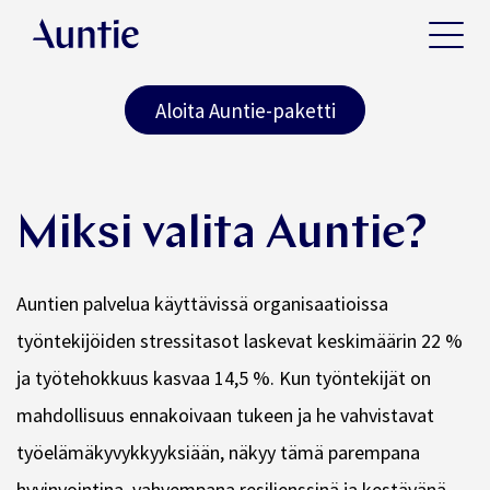
Aloita Auntie-paketti
Miksi valita Auntie?
Auntien palvelua käyttävissä organisaatioissa
työntekijöiden stressitasot laskevat keskimäärin 22 %
ja työtehokkuus kasvaa 14,5 %. Kun työntekijät on
mahdollisuus ennakoivaan tukeen ja he vahvistavat
työelämäkyvykkyyksiään, näkyy tämä parempana
hyvinvointina, vahvempana resilienssinä ja kestävänä