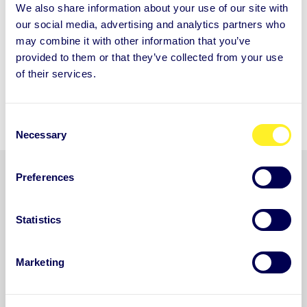
We also share information about your use of our site with
mielenterveyteen liittyvien sairauspoissaolojen
our social media, advertising and analytics partners who
ehkäisemiseksi.
may combine it with other information that you’ve
provided to them or that they’ve collected from your use
of their services.
Varaa tapaaminen
C
Necessary
o
n
s
Preferences
e
n
t
Statistics
Lataa raportti: Mikä on
S
e
työntekijöiden mielen
Marketing
l
hyvinvointiin investoimisen
e
c