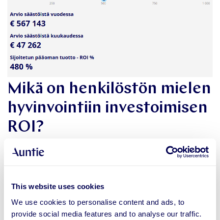
Mikä on henkilöstön mielen
hyvinvointiin investoimisen
ROI?
Organisaatiosi henkilöstömäärän perusteella
voimme laskea ja näyttää sinulle saavutettavat
This website uses cookies
kuukausi- ja vuosisäästöt sekä ROI-prosentin, kun
We use cookies to personalise content and ads, to
investoit Auntien kaltaiseen palveluun
provide social media features and to analyse our traffic.