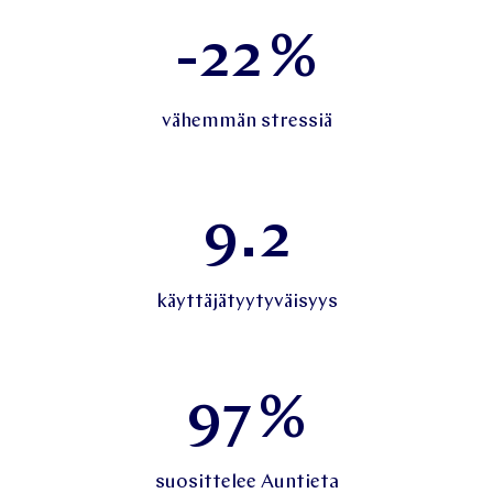
-22
%
vähemmän stressiä
9.2
käyttäjätyytyväisyys
97
%
suosittelee Auntieta