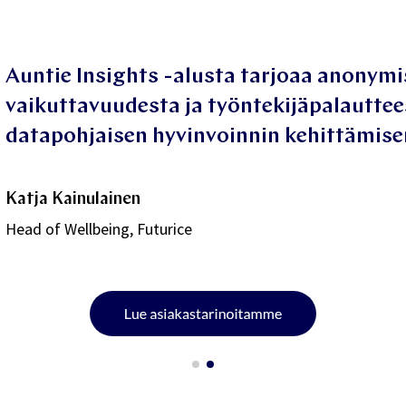
euraamaan ja
Lue lisää