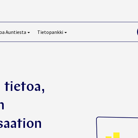
oa Auntiesta
Tietopankki
:
tietoa,
n
saation