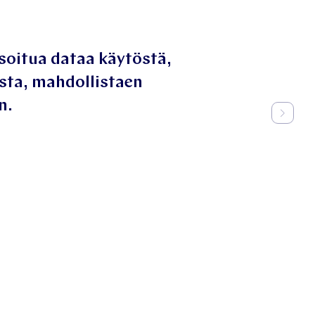
Auntie Insights -alusta tarjoaa anonym
vaikuttavuudesta ja työntekijäpalautte
datapohjaisen hyvinvoinnin kehittämis
Katja Kainulainen
Head of Wellbeing, Futurice