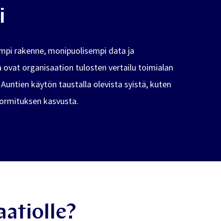
i
ämpi rakenne, monipuolisempi data ja
vat organisaation tulosten vertailu toimialan
untien käytön taustalla olevista syistä, kuten
uormituksen kasvusta.
aatiolle?