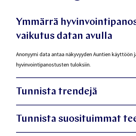
Ymmärrä hyvinvointipano
vaikutus datan avulla
Anonyymi data antaa näkyvyyden Auntien käyttöön j
hyvinvointipanostusten tuloksiin.
Tunnista trendejä
Tunnista ajoissa muutoksia työntekijöiden kuormitu
Tunnista suosituimmat t
motivaatiotasossa ja energiassa.