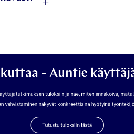
sältyy palveluun ja
mme tarpeita
ikuttaa - Auntie käyttä
äyttäjätutkimuksen tuloksiin ja näe, miten ennakoiva, mata
 vahvistaminen näkyvät konkreettisina hyötyinä työntekijöill