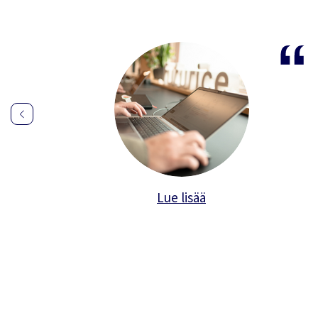
velusta saatava anonyymi data auttaa s
n palvelun vaikuttavuutta.
C Business Partner, M-Files