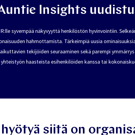
Auntie Insights uudistu
HR:lle syvempää näkyvyyttä henkilöstön hyvinvointiin. Selke
naisuuden hahmottamista. Tärkeimpiä uusia ominaisuuksia o
vaikuttavien tekijöiden seuraaminen sekä parempi ymmärrys A
, yhteistyön haasteista esihenkilöiden kanssa tai kokonaisk
 hyötyä siitä on organis