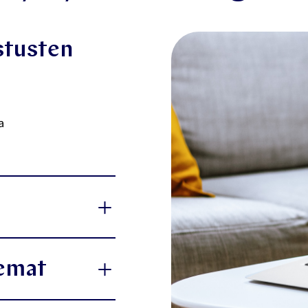
stusten
a
ksessa,
eemat