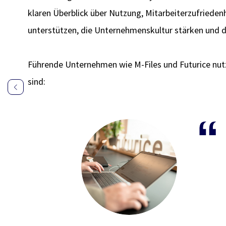
klaren Überblick über Nutzung, Mitarbeiterzufriede
unterstützen, die Unternehmenskultur stärken und d
Führende Unternehmen wie M-Files und Futurice nutze
sind:
Anonyme Daten aus dem Auntie Servic
Wirksamkeit des Dienstes zu überwa
Nea Suvinen
Nea Suvinen, P&C Business Partner, M-Files