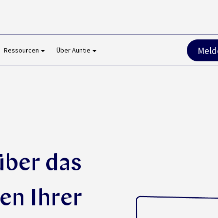
Melde
Ressourcen
Über Auntie
:
über das
en Ihrer