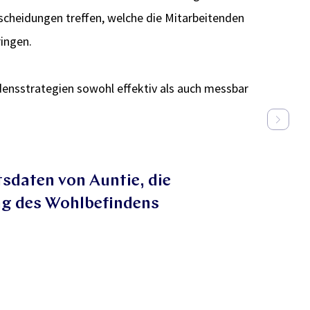
cheidungen treffen, welche die Mitarbeitenden
ingen.
densstrategien sowohl effektiv als auch messbar
Wir erhalten anonymisie
uns wertvolle Einblicke
unserer Mitarbeitenden l
Katja Kainulainen
Leiterin der Abteilung Wohlbefinden