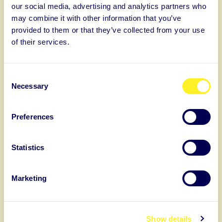
our social media, advertising and analytics partners who
may combine it with other information that you’ve
Jobbezeichnung
provided to them or that they’ve collected from your use
of their services.
C
Ich bin in HR- bzw. Personalentscheidungen involviert
Necessary
o
n
Auntie Solutions Oy benötigt die Kontaktinformationen, die Sie uns zur Verfügung
s
Preferences
stellen, um Sie bezüglich unserer Produkte und Dienstleistungen zu kontaktieren.
e
Sie können sich jederzeit von diesen Benachrichtigungen abmelden.
n
Informationen zum Abbestellen sowie unsere Datenschutzpraktiken und unsere
t
Statistics
Verpflichtung zum Schutz Ihrer Privatsphäre finden Sie in unseren
S
Datenschutzbestimmungen
.
e
Marketing
l
e
c
Show details
t