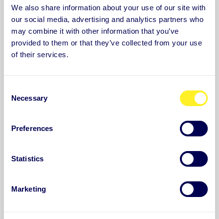
We also share information about your use of our site with
our social media, advertising and analytics partners who
Welche Informationen im
may combine it with other information that you’ve
provided to them or that they’ve collected from your use
Zusammenhang mit der Nutzung
of their services.
von Auntie werden dem
Arbeitgeber bzw. der
C
Necessary
Arbeitgeberin offengelegt?
o
n
s
Preferences
e
Was ist ein Auntie-Paket und aus
n
t
Statistics
wie vielen Gesprächen besteht ein
S
Paket?
e
Marketing
l
e
c