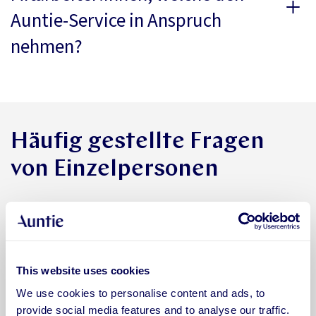
Auntie-Service in Anspruch
nehmen?
Häufig gestellte Fragen
von Einzelpersonen
Für wen ist Auntie?
Wie kann ich Kunde bzw. Kundin
This website uses cookies
bei Auntie werden?
We use cookies to personalise content and ads, to
provide social media features and to analyse our traffic.