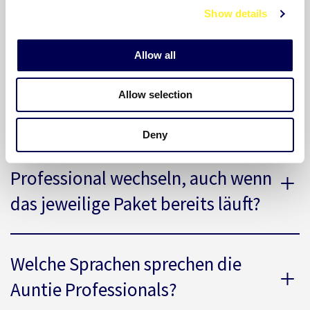
Wer sind die Auntie Professionals?
Show details
t
i
o
Allow all
Wer ist der für mich zuständige
n
Professional bei Auntie?
Allow selection
Deny
Kann ich meinen Auntie
Professional wechseln, auch wenn
das jeweilige Paket bereits läuft?
Welche Sprachen sprechen die
Auntie Professionals?