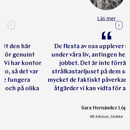
Läs mer
”Det var viktigt för oss att den här
tjänsten är global och därför genuint
tillgänglig för alla anställda. Vi har kontor
från Sydney till San Francisco, så det var
viktigt att tjänsten skulle fungera
problemfritt i alla tidszoner och på olika
språk.”
Saara Airas
HR Lead EMEA & APAC, Smartly