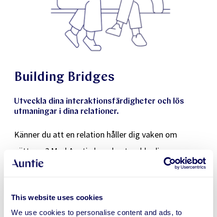
Building Bridges
Utveckla dina interaktionsfärdigheter och lös
utmaningar i dina relationer.
Känner du att en relation håller dig vaken om
nätterna? Med Auntie kan du utveckla dina
interaktionsfärdigheter, sätta sunda gränser och
stärka banden till de människor som betyder mest
This website uses cookies
för dig. Våra experter hjälper dig att bygga
We use cookies to personalise content and ads, to
förtroende och förståelse i dina relationer.