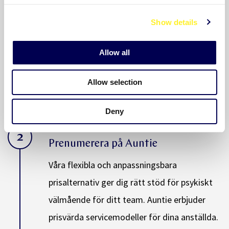
1
c
Boka ett möte
Show details
t
i
Boka ett möte med en av våra Account
o
Allow all
Managers, så visar de hur Auntie fungerar,
n
presenterar olika prisalternativ och hjälper
Allow selection
dig att bedöma hur många paket du behöver.
Deny
2
Prenumerera på Auntie
Våra flexibla och anpassningsbara
prisalternativ ger dig rätt stöd för psykiskt
välmående för ditt team. Auntie erbjuder
prisvärda servicemodeller för dina anställda.