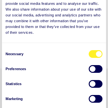
provide social media features and to analyse our traffic.
We also share information about your use of our site with
Läs mer
our social media, advertising and analytics partners who
may combine it with other information that you’ve
provided to them or that they’ve collected from your use
of their services.
Se alla
C
samtalspaket
Necessary
o
n
s
Preferences
e
n
Komma igång med Auntie
t
Statistics
S
e
Marketing
l
e