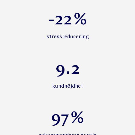
-22
%
stressreducering
9.2
kundnöjdhet
97
%