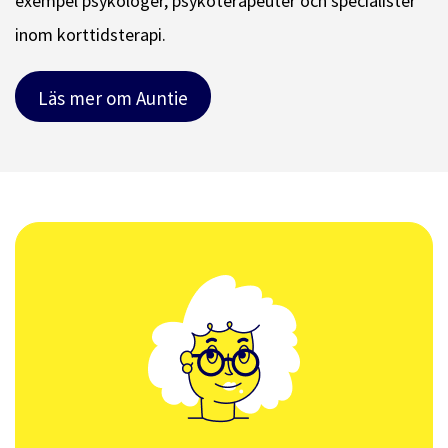
exempel psykologer, psykoterapeuter och specialister
inom korttidsterapi.
Läs mer om Auntie