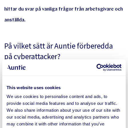
hittar du svar på vanliga frågor från arbetsgivare och
anställda.
På vilket sätt är Auntie förberedda
på cyberattacker?
Vi genomför tester och granskningar med en extern,
oberoende säkerhetsexpert(er). Tekniska
This website uses cookies
granskningar har genomförts 2019, 2020 och 2021.
We use cookies to personalise content and ads, to
ISO 27001-certifierinsrevisionen tog plats 2021.
provide social media features and to analyse our traffic.
We also share information about your use of our site with
our social media, advertising and analytics partners who
may combine it with other information that you’ve