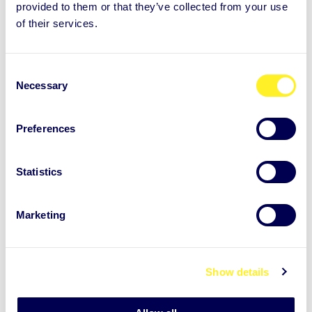
Hur efterlever Auntie GDPR?
provided to them or that they’ve collected from your use
of their services.
C
Necessary
Integritet för Auntie
o
n
användare
s
Preferences
e
Vilka uppgifter om mig lagras?
n
t
Statistics
S
Följande information lagras i Aunties datasystem:
e
Marketing
l
namn
e
c
e-postadress
Show details
t
telefonnummer
i
dina enkätsvar (start- och avslutningsenkäter,
o