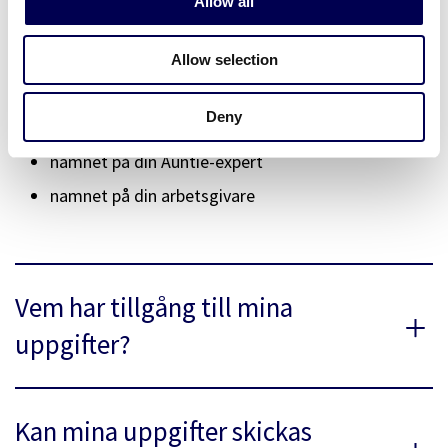
Allow all
n
samtalsfeedback)
dina mål i uppföljningsformuläret (om
Allow selection
uppföljningsformulär används)
Deny
ditt valda paket och språk
namnet på din Auntie-expert
namnet på din arbetsgivare
Vem har tillgång till mina
uppgifter?
Kan mina uppgifter skickas