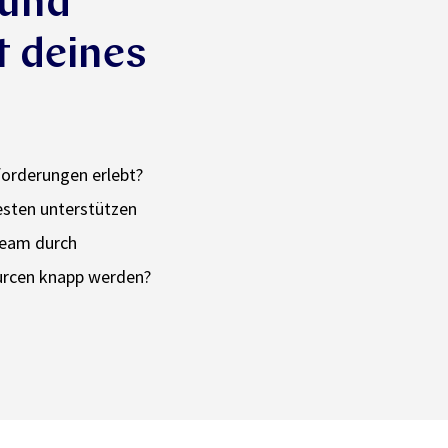
 und
t deines
orderungen erlebt?
besten unterstützen
Team durch
urcen knapp werden?