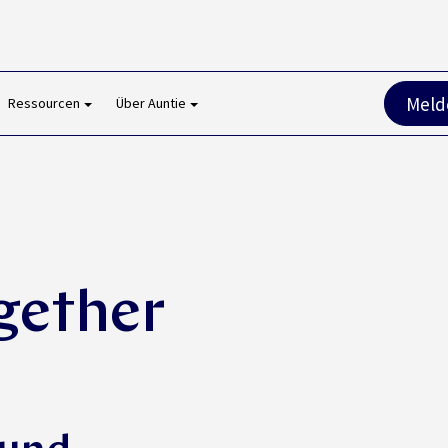
Melde
Ressourcen
Über Auntie
gether