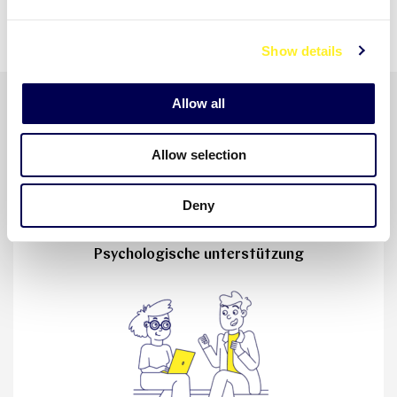
e
c
Show details
t
i
o
Allow all
n
Alle Auntie-Pakete
Allow selection
Deny
Psychologische unterstützung