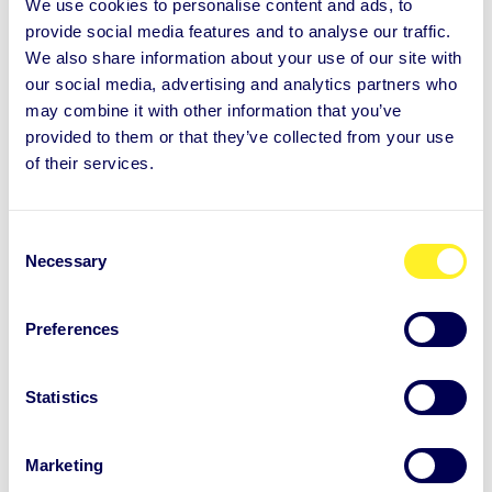
We use cookies to personalise content and ads, to
provide social media features and to analyse our traffic.
97
%
We also share information about your use of our site with
our social media, advertising and analytics partners who
may combine it with other information that you’ve
empfehlen Auntie weiter
provided to them or that they’ve collected from your use
of their services.
130
+
C
Necessary
o
qualifizierte Auntie Professionals
n
s
Preferences
e
n
25
+
t
Statistics
S
e
Marketing
Servicesprachen
l