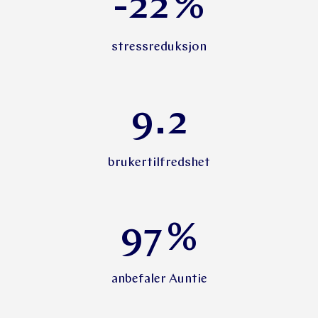
-22
%
stressreduksjon
9.2
brukertilfredshet
97
%
anbefaler Auntie