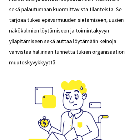
Bounce Back
Bounce Back -kokonaisuus vahvistaa työntekijöiden
resilienssiä ja auttaen sopeutumaan muutoksiin
sekä palautumaan kuormittavista tilanteista. Se
tarjoaa tukea epävarmuuden sietämiseen, uusien
näkökulmien löytämiseen ja toimintakyvyn
ylläpitämiseen sekä auttaa löytämään keinoja
vahvistaa hallinnan tunnetta tukien organisaation
muutoskyvykkyyttä.