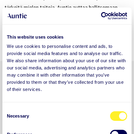
tärkeitä mielen taitoja. Auntie auttaa hallitsemaan
stressiä, vahvistamaan resilienssiä ja parantamaan
keskittymistä mikä lisää työn imua, sitoutumista ja
This website uses cookies
koko organisaation suorituskykyä.
We use cookies to personalise content and ads, to
provide social media features and to analyse our traffic.
We also share information about your use of our site with
our social media, advertising and analytics partners who
may combine it with other information that you’ve
Yli 500 organisaatiota ympäri
provided to them or that they’ve collected from your use
of their services.
maailmaa luottaa Auntieen.
C
Necessary
o
n
s