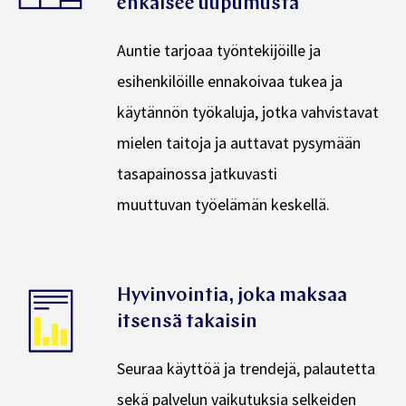
ehkäisee uupumusta
Auntie tarjoaa työntekijöille ja
esihenkilöille ennakoivaa tukea ja
käytännön työkaluja, jotka vahvistavat
mielen taitoja ja auttavat pysy­mään
tasapainossa jatkuvasti
muuttuvan työelämän keskellä.
Hyvinvointia, joka maksaa
itsensä takaisin
Seuraa käyttöä ja trendejä, palautetta
sekä palvelun vaikutuksia selkeiden