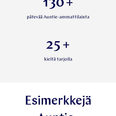
NPS
130
+
pätevää Auntie-ammattilaista
25
+
kieltä tarjolla