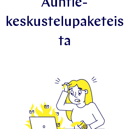
Esimerkkejä
Auntie-
keskustelupaketeis
ta