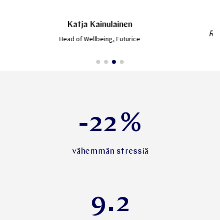
kielillä.
Ratkaisu, joka tukee yksilöllisesti mutta skaalautuvasti
kansainvälisen organisaation tarpeita.
Saara Airas
HR Lead EMEA & APAC, Smartly.io
-22
%
vähemmän stressiä