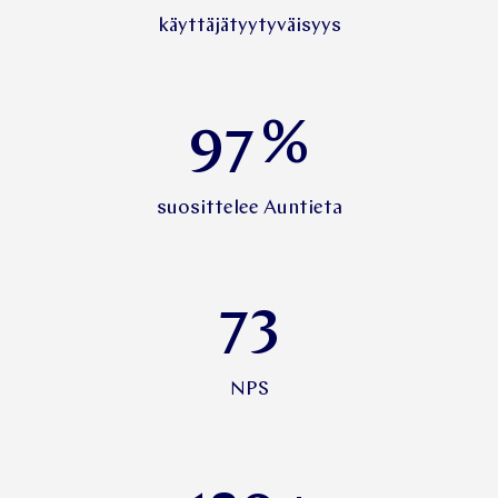
9.2
käyttäjätyytyväisyys
97
%
suosittelee Auntieta
73