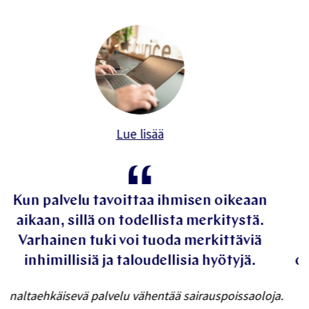
Lue lisää
Meille oli tärkeää, että palvelu on
maailmanlaajuinen ja siten aidosti
kaikkien työntekijöiden saatavilla. Meillä
on toimistoja Sydneystä San Franciscoon,
joten oli tärkeää, että palvelu toimii
.
sujuvasti kaikilla aikavyöhykkeillä ja eri