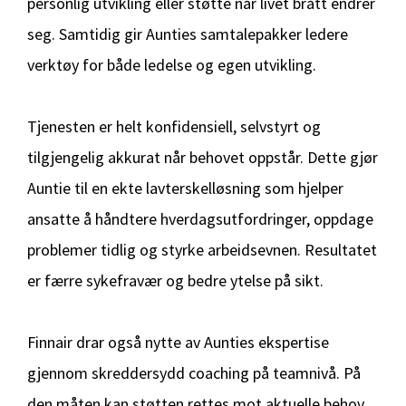
personlig utvikling eller støtte når livet brått endrer
seg. Samtidig gir Aunties samtalepakker ledere
verktøy for både ledelse og egen utvikling.
Tjenesten er helt konfidensiell, selvstyrt og
tilgjengelig akkurat når behovet oppstår. Dette gjør
Auntie til en ekte lavterskelløsning som hjelper
ansatte å håndtere hverdagsutfordringer, oppdage
problemer tidlig og styrke arbeidsevnen. Resultatet
er færre sykefravær og bedre ytelse på sikt.
Finnair drar også nytte av Aunties ekspertise
gjennom skreddersydd coaching på teamnivå. På
den måten kan støtten rettes mot aktuelle behov,