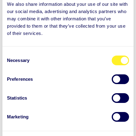
We also share information about your use of our site with
our social media, advertising and analytics partners who
– Vi snakker ikke bare om Aunties samtalepakker. Vi
may combine it with other information that you’ve
provided to them or that they’ve collected from your use
har også hatt stor nytte av Aunties bredere
of their services.
kompetanse i arbeidshverdagen. Det er verdifullt å
ha denne typen støtte i vanlige situasjoner,
C
understreker Nikula.
Necessary
o
n
s
Preferences
Fra individuell støtte til
e
n
organisasjonseffekt
t
Statistics
S
Aunties innvirkning på Finnair er tydelig på flere
e
Marketing
nivåer – både hos den enkelte ansatte og i hele
l
e
organisasjonen. Bruken har økt jevnt, og fordelene
c