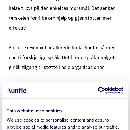
helse tilbys på den enkeltes morsmål. Det senker
terskelen for å be om hjelp og gjør støtten mer
effektiv.
Ansatte i Finnair har allerede brukt Auntie på mer
enn ti forskjellige språk. Det brede språkutvalget
gir lik tilgang til støtte i hele organisasjonen.
I tillegg har Aunties ekspertise blitt integrert i
hverdagen gjennom webinarer, coaching og andre
arrangementer. Dette gjør innholdet mer
This website uses cookies
tilgjengelig og senker terskelen ytterligere for å
We use cookies to personalise content and ads, to
snakke om mental helse og finne løsninger tidlig.
provide social media features and to analyse our traffic.