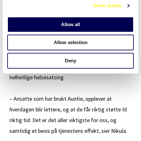
løftes jevnlig fram i intern kommunikasjon.
Show details
t
i
o
Finnair følger systematisk med på de ansattes
Allow all
n
trivsel, og Auntie dukker også opp i
Allow selection
medarbeiderundersøkelser. Tilbakemeldingene er
entydig positive. Dette viser at lavterskelstøtte blir
Deny
verdsatt som en naturlig del av selskapets
helhetlige helsesatsing.
– Ansatte som har brukt Auntie, opplever at
hverdagen blir lettere, og at de får riktig støtte til
riktig tid. Det er det aller viktigste for oss, og
samtidig et bevis på tjenestens effekt, sier Nikula.