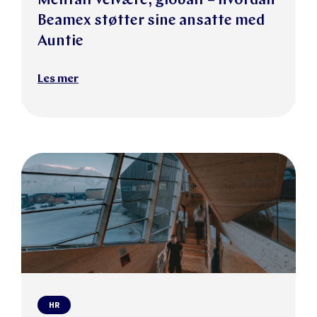
Mentalt velvære, globalt – hvordan
Beamex støtter sine ansatte med
Auntie
Les mer
HR