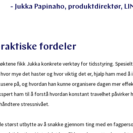
- Jukka Papinaho, produktdirektør, LI
praktiske fordeler
 øktene fikk Jukka konkrete verktøy for tidsstyring. Spesiel
r hvor mye det haster og hvor viktig det er, hjalp ham med å i
usere på, og hvordan han kunne organisere dagen mer effektiv
spert ham til å forstå hvordan konstant travelhet påvirker 
håndtere stressnivået.
de størst utbytte av å snakke gjennom ting med en fagperso