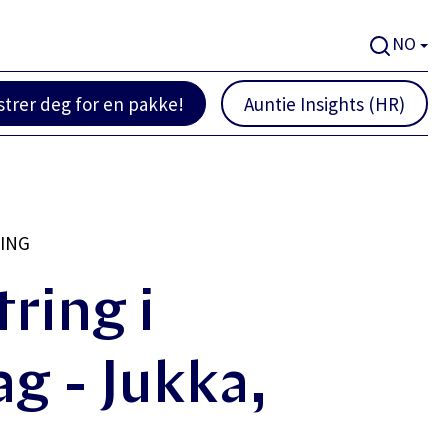
NO
strer deg for en pakke!
Auntie Insights (HR)
RING
ring i
g - Jukka,