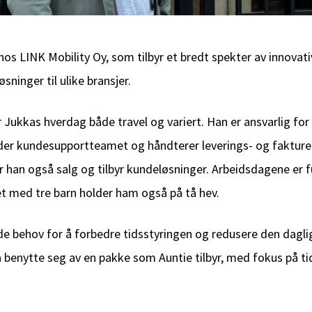
os LINK Mobility Oy, som tilbyr et bredt spekter av innovat
inger til ulike bransjer.
 Jukkas hverdag både travel og variert.
Han er
ansvarlig for
eder kundesupportteamet og håndterer leverings- og fakture
r han også salg og tilbyr kundeløsninger. Arbeidsdagene er 
et med tre barn holder ham også på tå hev.
de behov for å forbedre tidsstyringen og redusere den dagl
 benytte seg av en pakke som Auntie tilbyr, med fokus på ti