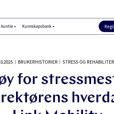
 Auntie
Kunnskapsbank
Regi
03.2025
BRUKERHISTORIER
STRESS OG REHABILITE
øy for stressmest
rektørens hverda