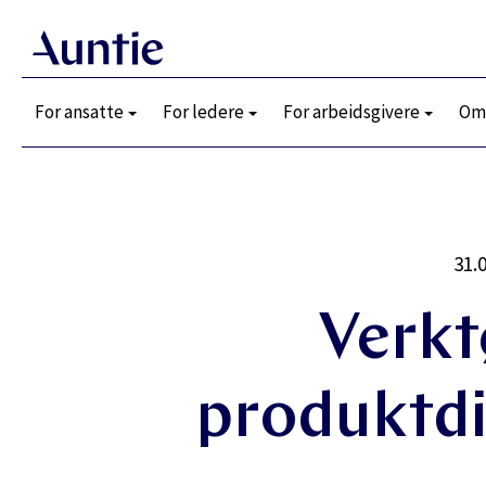
For ansatte
For ledere
For arbeidsgivere
Om
31.
Verkt
produktdi