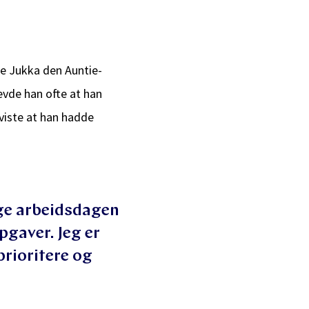
te Jukka den Auntie-
evde han ofte at han
viste at han hadde
gge arbeidsdagen
ppgaver. Jeg er
prioritere og