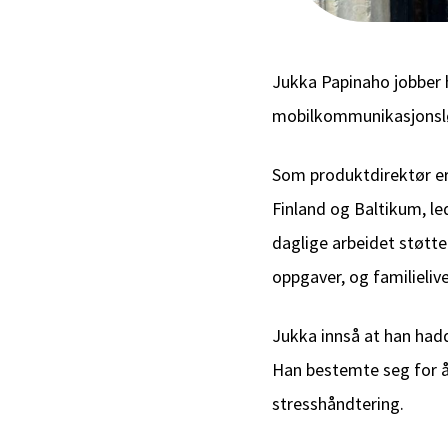
Jukka Papinaho jobber h
mobilkommunikasjonsløsn
Som produktdirektør er
Finland og Baltikum, l
daglige arbeidet støtte
oppgaver, og familieliv
Jukka innså at han had
Han bestemte seg for å
stresshåndtering.