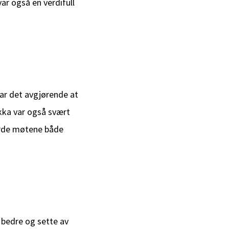
ar også en verdifull
var det avgjørende at
ukka var også svært
orde møtene både
 bedre og sette av