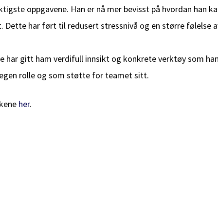
 viktigste oppgavene. Han er nå mer bevisst på hvordan han ka
. Dette har ført til redusert stressnivå og en større følelse 
e har gitt ham verdifull innsikt og konkrete verktøy som ha
n egen rolle og som støtte for teamet sitt.
kkene
her
.