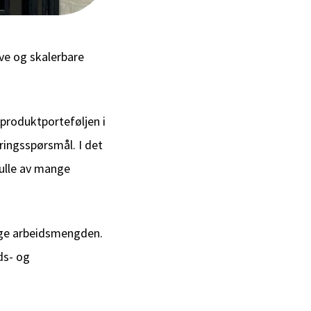
ive og skalerbare
 produktporteføljen i
ringsspørsmål. I det
fulle av mange
ige arbeidsmengden.
ds- og