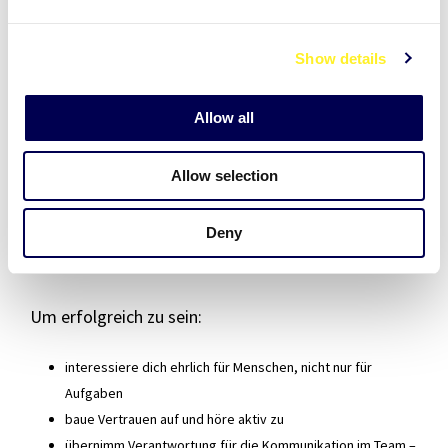
Situationen dich herausfordern und wo du
e
c
persönlich wachsen kannst.
Show details
t
i
Das Building Bridges Together-Paket von Auntie für
o
Allow all
Teamleitungen bietet dir Raum, genau diese
n
Themen zu erkunden. Du bekommst konkrete
Allow selection
Werkzeuge, um die Interaktion in deinem Team zu
stärken – und die Dynamik zwischen verschiedenen
Deny
Persönlichkeiten gezielt zu gestalten.
Um erfolgreich zu sein:
interessiere dich ehrlich für Menschen, nicht nur für
Aufgaben
baue Vertrauen auf und höre aktiv zu
übernimm Verantwortung für die Kommunikation im Team –