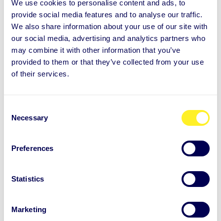
We use cookies to personalise content and ads, to
provide social media features and to analyse our traffic.
Einigt euch z. B. darauf:
We also share information about your use of our site with
our social media, advertising and analytics partners who
Wie geben wir Feedback?
may combine it with other information that you’ve
Wie gehen wir mit Konflikten um?
provided to them or that they’ve collected from your use
Wie stellen wir sicher, dass alle gehört werden?
of their services.
Klare Regeln schaffen einen sicheren Raum, in dem
C
verschiedene Persönlichkeiten aufblühen können.
Necessary
o
n
Deinen eigenen Führungsstil erkennen und
weiterentwickeln
s
Preferences
Als Teamleitung bringst du deine eigene
e
n
Persönlichkeit und deinen Kommunikationsstil ins
t
Statistics
Team ein. Es ist wichtig, zu reflektieren, wie du auf
S
e
unterschiedliche Menschen reagierst, welche
Marketing
l