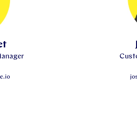
et
Manager
Cust
e.io
jo