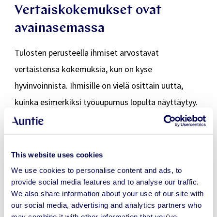
Vertaiskokemukset ovat
avainasemassa
Tulosten perusteella ihmiset arvostavat
vertaistensa kokemuksia, kun on kyse
hyvinvoinnista. Ihmisille on vielä osittain uutta,
kuinka esimerkiksi työuupumus lopulta näyttäytyy.
Kokemusten jakamisella ja koulutuksella on siksi
tärkeä rooli mielenterveysongelmien
ehkäisemisessä.
This website uses cookies
We use cookies to personalise content and ads, to
Tutkimuksessa hyödynnettiin joidenkin Auntien
provide social media features and to analyse our traffic.
asiakasyritysten kokemuksia mielen
We also share information about your use of our site with
our social media, advertising and analytics partners who
hyvinvointipalveluiden käytöstä ja mukana oli myös
may combine it with other information that you’ve