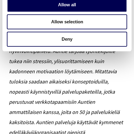
o
Allow all
8332
n
Allow selection
Auntie Solutions Oy
Deny
Auntie on matalan kynnyksen mielen
hyvinvointipalvelu. Auntie tarjoaa työntekijöille
tukea niin stressiin, ylisuorittamiseen kuin
kadonneen motivaation löytämiseen. Mitattavia
tuloksia saadaan aikaiseksi konseptoiduilla,
nopeasti käynnistyvillä palvelupaketeilla, jotka
perustuvat verkkotapaamisiin Auntien
ammattilaisen kanssa, joita on 50 ja palvelukieliä
kaksitoista. Auntien palveluja käyttävät kymmenet
edelläkävijäorganisaatiot pienistä