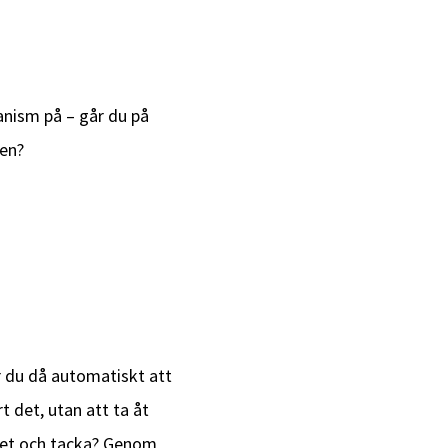
anism på – går du på
ten?
r du då automatiskt att
t det, utan att ta åt
mmet och tacka? Genom