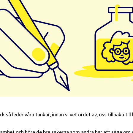
 så leder våra tankar, innan vi vet ordet av, oss tillbaka till 
samhet och höra de bra sakerna som andra har att säga om o