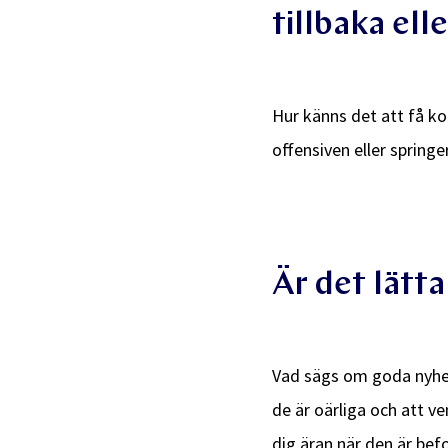
tillbaka elle
Hur känns det att få k
offensiven eller springer
Är det lätta
Vad sägs om goda nyhet
de är oärliga och att v
dig äran när den är be