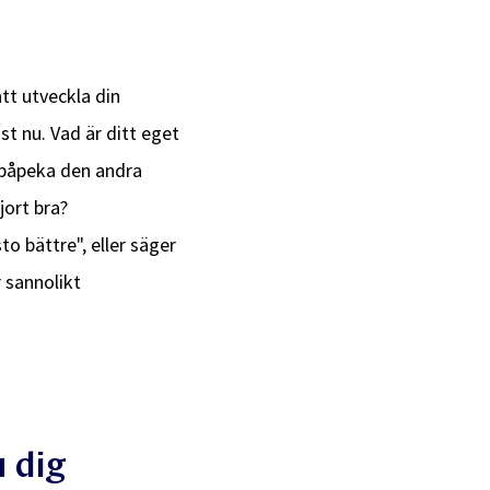
att utveckla din
st nu. Vad är ditt eget
h påpeka den andra
jort bra?
to bättre", eller säger
 sannolikt
u dig