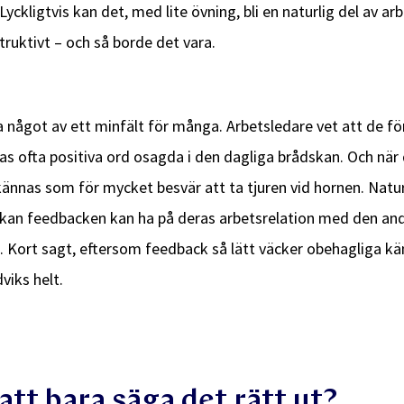
Lyckligtvis kan det, med lite övning, bli en naturlig del av a
ruktivt – och så borde det vara.
 något av ett minfält för många. Arbetsledare vet att de f
s ofta positiva ord osagda i den dagliga brådskan. Och när 
 kännas som för mycket besvär att ta tjuren vid hornen. Natur
erkan feedbacken kan ha på deras arbetsrelation med den and
 Kort sagt, eftersom feedback så lätt väcker obehagliga käns
dviks helt.
att bara säga det rätt ut?