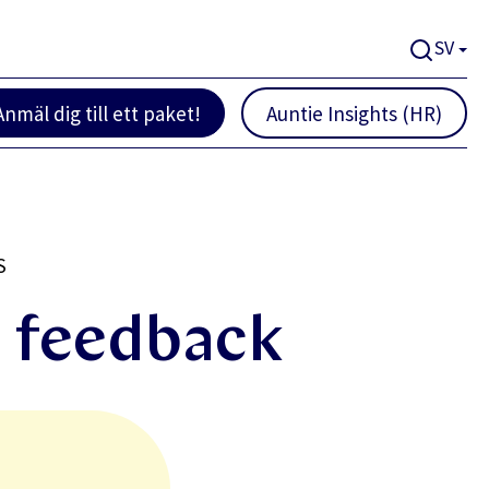
SV
Anmäl dig till ett paket!
Auntie Insights (HR)
S
t feedback