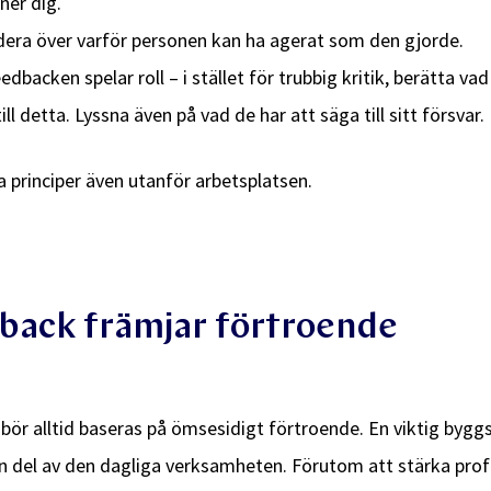
ner dig.
era över varför personen kan ha agerat som den gjorde.
backen spelar roll – i stället för trubbig kritik, berätta vad 
ll detta. Lyssna även på vad de har att säga till sitt försvar.
a principer även utanför arbetsplatsen.
dback främjar förtroende
ör alltid baseras på ömsesidigt förtroende. En viktig bygg
n del av den dagliga verksamheten. Förutom att stärka pro