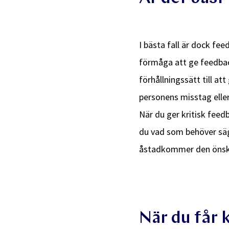
I bästa fall är dock fee
förmåga att ge feedback
förhållningssätt till a
personens misstag eller
När du ger kritisk feedb
du vad som behöver säg
åstadkommer den önsk
När du får 