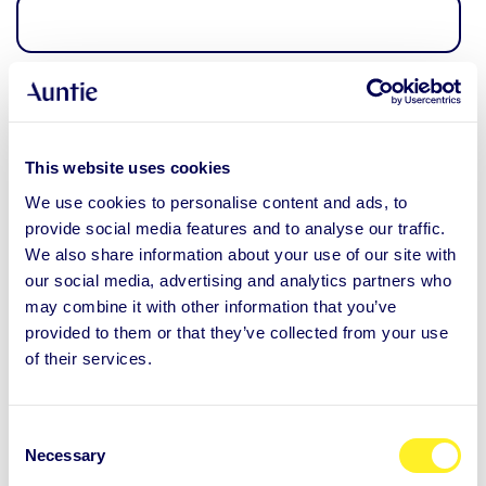
Etternavn
*
This website uses cookies
Selskapets navn
*
We use cookies to personalise content and ads, to
provide social media features and to analyse our traffic.
We also share information about your use of our site with
our social media, advertising and analytics partners who
may combine it with other information that you’ve
(Jobb) E-post
*
provided to them or that they’ve collected from your use
of their services.
Telefonnummer
*
C
Necessary
o
n