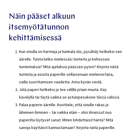
Näin pääset alkuun
itsemyötätunnon
kehittämisessä
Kun sinulla on harmeja ja hankala olo, pysähdy hetkeksi sen
äärelle. Tunnistatko mielessäsi tunteita ja kehossasi
tuntemuksia? Mitä ajatuksia päässäsi pyörii? Kirjoita näitä
tunteita ja asioita paperille sellaisenaan mielenvirtana,
vailla suorittamisen vaadetta. Anna kynän viedä.
Jätä paperi hetkeksi ja tee välillä jotain muuta. Käy
kävelyllä tai täytä vaikka se astianpesukone tässä välissä.
Palaa paperin äärelle. Kuvittele, että sinulle rakas ja
läheinen ihminen – tai vaikka eläin – olisi ilmaissut nuo
paperilta löytyvät sanat. Miten lohduttaisit häntä? Mitä
sanoja käyttäisit kannustamaan? Kirjoita näitä paperille.