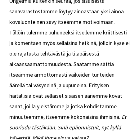
Ongelmia kuitenkin seuraa, jos sisäisestä
sanavarastostamme löytyy ainoastaan yksi ainoa
kovaluonteinen sävy itseämme motivoimaan.
Tällöin tulemme puhuneeksi itsellemme kriittisesti
ja komentaen myös sellaisina hetkinä, jolloin kyse ei
ole rajatusta tehtävästä ja tilapäisestä
aikaansaamattomuudesta. Saatamme sättiä
itseämme armottomasti vaikeiden tunteiden
äärellä tai väsyneinä ja uupuneina. Erityisen
haitallisia ovat sellaiset sisäisen äänemme kovat
sanat, joilla yleistämme ja jotka kohdistamme
minuuteemme, itseemme kokonaisina ihmisinä.
Et
suoriudu tästäkään. Sinä epäonnistuit, nyt kyllä
hävettää. Mikä ihme sinua vaivaa?