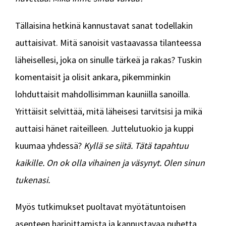
Tällaisina hetkinä kannustavat sanat todellakin
auttaisivat. Mitä sanoisit vastaavassa tilanteessa
läheisellesi, joka on sinulle tärkeä ja rakas? Tuskin
komentaisit ja olisit ankara, pikemminkin
lohduttaisit mahdollisimman kauniilla sanoilla.
Yrittäisit selvittää, mitä läheisesi tarvitsisi ja mikä
auttaisi hänet raiteilleen. Juttelutuokio ja kuppi
kuumaa yhdessä?
Kyllä se siitä. Tätä tapahtuu
kaikille. On ok olla vihainen ja väsynyt. Olen sinun
tukenasi.
Myös tutkimukset puoltavat myötätuntoisen
asenteen harjoittamista ja kannustavaa puhetta