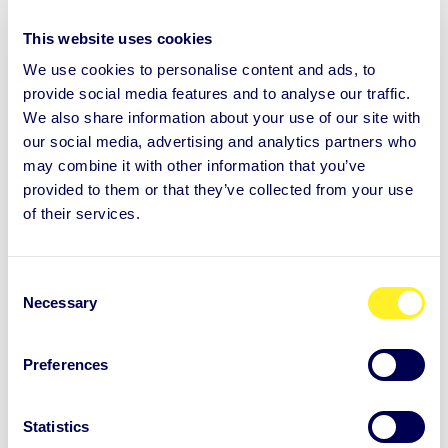
kerta itsesi arvostamisen. Sinun ei siis kuulu
This website uses cookies
”ansaita” myötätuntoa itseäsi kohtaan, se ei ole
We use cookies to personalise content and ads, to
tämän jutun juoni. Juuri silloin kun tuntuu, että et
provide social media features and to analyse our traffic.
We also share information about your use of our site with
ansaitse, on paras hetki harjoitella
our social media, advertising and analytics partners who
itsemyötätuntoa! Ole läsnä näille epäileville ja
may combine it with other information that you’ve
mahdollisesti tuskallisillekin tuntemuksillesi. Tee
provided to them or that they’ve collected from your use
of their services.
päätös olla itsesi puolella.
Tahdon ja harjoittamisen merkitystä painottaa
C
Necessary
o
myös asiakkaani, joka kuvaa Auntie-tapaamisissa
n
alkanutta tutkimusmatkaansa seuraavasti:
s
Preferences
e
Itsemyötätunto on minulle suorittajapersoonalle
n
t
Statistics
aivan uusi oivallus. Olen vasta saanut työvälineitä