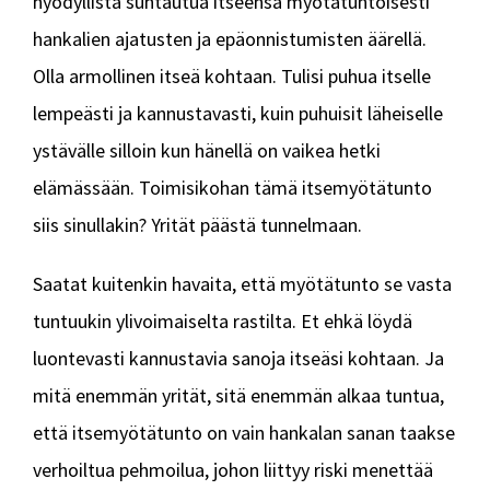
hyödyllistä suhtautua itseensä myötätuntoisesti
hankalien ajatusten ja epäonnistumisten äärellä.
Olla armollinen itseä kohtaan. Tulisi puhua itselle
lempeästi ja kannustavasti, kuin puhuisit läheiselle
ystävälle silloin kun hänellä on vaikea hetki
elämässään. Toimisikohan tämä itsemyötätunto
siis sinullakin? Yrität päästä tunnelmaan.
Saatat kuitenkin havaita, että myötätunto se vasta
tuntuukin ylivoimaiselta rastilta. Et ehkä löydä
luontevasti kannustavia sanoja itseäsi kohtaan. Ja
mitä enemmän yrität, sitä enemmän alkaa tuntua,
että itsemyötätunto on vain hankalan sanan taakse
verhoiltua pehmoilua, johon liittyy riski menettää