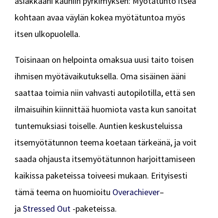
asiakkaani kauniin pyrkimyksen: Myötätunto itseä
kohtaan avaa väylän kokea myötätuntoa myös
itsen ulkopuolella.
Toisinaan on helpointa omaksua uusi taito toisen
ihmisen myötävaikutuksella. Oma sisäinen ääni
saattaa toimia niin vahvasti autopilotilla, että sen
ilmaisuihin kiinnittää huomiota vasta kun sanoitat
tuntemuksiasi toiselle. Auntien keskusteluissa
itsemyötätunnon teema koetaan tärkeänä, ja voit
saada ohjausta itsemyötätunnon harjoittamiseen
kaikissa paketeissa toiveesi mukaan. Erityisesti
tämä teema on huomioitu
Overachiever
–
ja
Stressed Out
-paketeissa.