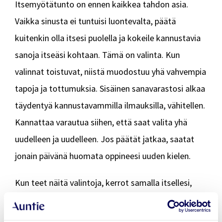
Itsemyötätunto on ennen kaikkea tahdon asia.
Vaikka sinusta ei tuntuisi luontevalta, päätä
kuitenkin olla itsesi puolella ja kokeile kannustavia
sanoja itseäsi kohtaan. Tämä on valinta. Kun
valinnat toistuvat, niistä muodostuu yhä vahvempia
tapoja ja tottumuksia. Sisäinen sanavarastosi alkaa
täydentyä kannustavammilla ilmauksilla, vähitellen.
Kannattaa varautua siihen, että saat valita yhä
uudelleen ja uudelleen. Jos päätät jatkaa, saatat
jonain päivänä huomata oppineesi uuden kielen.
Kun teet näitä valintoja, kerrot samalla itsellesi,
että sinä olet tärkeä. Kun päätät tahtoa uusia
kannustavampia ilmauksia elämääsi, valitset joka