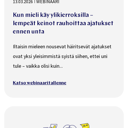
13.03.2026
WEBINAARI
Kun mieli käy ylikierroksilla –
lempeät keinot rauhoittaa ajatukset
ennen unta
Iltaisin mieleen nousevat häiritsevät ajatukset
ovat yksi yleisimmistä syistä siihen, ettei uni
tule – vaikka olisi kuin...
Katso webinaaritallenne