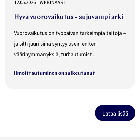
12.05.2026
WEBINAARI
Hyvä vuorovaikutus - sujuvampi arki
Vuorovaikutus on työpäivän tärkeimpiä taitoja –
ja silti juuri siinä syntyy usein eniten
väärinymmärryksiä, turhautumist...
Ilmoittautuminen on sulkeutunut
Lataa lisää